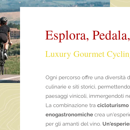
Espl
ora, Pedala
Luxury Gourmet C
yclin
Ogni percorso offre una diversità 
culinarie e siti storici, permettend
paesaggi vinicoli, immergendoti nel
La combinazione tra
cicloturismo
enogastronomiche
crea un'esperi
per gli amanti del vino.
Un'esperien